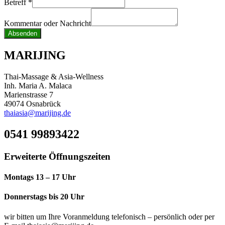
Nachricht
Betreff
*
oder
Betreff
Kommentar oder Nachricht
Absenden
MARIJING
Thai-Massage & Asia-Wellness
Inh. Maria A. Malaca
Marienstrasse 7
49074 Osnabrück
thaiasia@marijing.de
0541 99893422
Erweiterte Öffnungszeiten
Montags 13 – 17 Uhr
Donnerstags bis 20 Uhr
wir bitten um Ihre Voranmeldung telefonisch – persönlich oder per