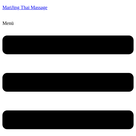
MariJing Thai Massage
Menü