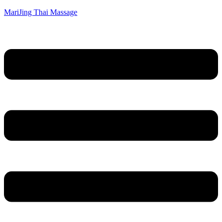
MariJing Thai Massage
Menü